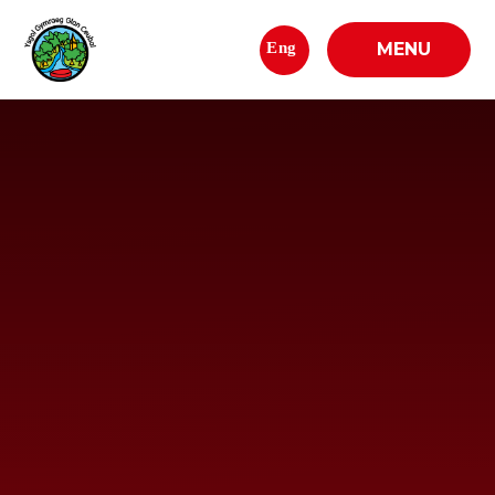
Skip to content ↓
Eng
MENU