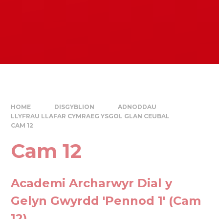
HOME
DISGYBLION
ADNODDAU
LLYFRAU LLAFAR CYMRAEG YSGOL GLAN CEUBAL
CAM 12
Cam 12
Academi Archarwyr Dial y
Gelyn Gwyrdd 'Pennod 1' (Cam
12)